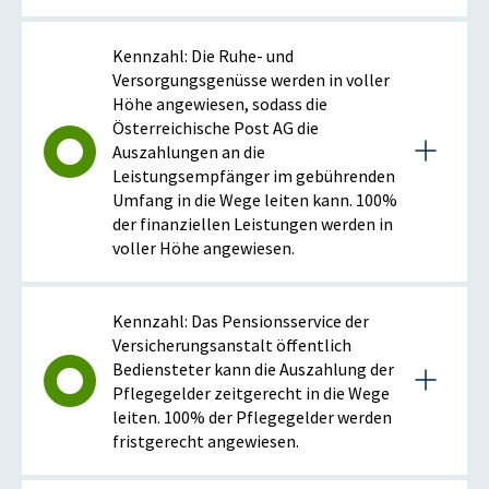
Details zur Kennzahl
Kennzahl: Die Ruhe- und
Versorgungsgenüsse werden in voller
Höhe angewiesen, sodass die
2014
Österreichische Post AG die
Auszahlungen an die
Leistungsempfänger im gebührenden
Anmerkung: positiv bei steigender Kennzahl
Umfang in die Wege leiten kann. 100%
der finanziellen Leistungen werden in
voller Höhe angewiesen.
ISTWERT
ZIELZUSTAND
100
100
Details zur Kennzahl
Kennzahl: Das Pensionsservice der
%
%
Versicherungsanstalt öffentlich
Bediensteter kann die Auszahlung der
2014
Pflegegelder zeitgerecht in die Wege
leiten. 100% der Pflegegelder werden
Erläuterung der Entwicklung
fristgerecht angewiesen.
100% wurden erreicht. Keine Abweichung.
Anmerkung: positiv bei steigender Kennzahl