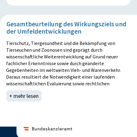
Gesamtbeurteilung des Wirkungsziels und
der Umfeldentwicklungen
Tierschutz, Tiergesundheit und die Bekämpfung von
Tierseuchen und Zoonosen sind geprägt durch
wissenschaftliche Weiterentwicklung auf Grund neuer
fachlicher Erkenntnisse sowie durch geänderte
Gegebenheiten im weltweiten Vieh- und Warenverkehr.
Daraus resultiert die Notwendigkeit einer laufenden
wissenschaftlichen Evaluierung sowie rechtlichen
Umsetzung (in Übereinstimmung mit unionsrechtlichen
+ mehr lesen
Vorgaben) um das hohe Schutzniveau für die menschliche
und tierische Gesundheit zu erhalten.
Laufende Anpassungen auf Grund dieser Entwicklungen sind
auch im Bereich der berufsrechtlichen Regelungen des
Veterinärpersonals und der TieräztInnen zu
berücksichtigen.