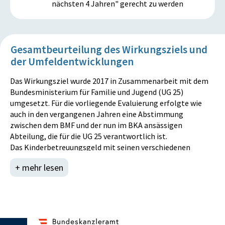
nächsten 4 Jahren" gerecht zu werden
Gesamtbeurteilung des Wirkungsziels und
der Umfeldentwicklungen
Das Wirkungsziel wurde 2017 in Zusammenarbeit mit dem
Bundesministerium für Familie und Jugend (UG 25)
umgesetzt. Für die vorliegende Evaluierung erfolgte wie
auch in den vergangenen Jahren eine Abstimmung
zwischen dem BMF und der nun im BKA ansässigen
Abteilung, die für die UG 25 verantwortlich ist.
Das Kinderbetreuungsgeld mit seinen verschiedenen
Bezugsvarianten zählt zu den maßgeblichen
+ mehr lesen
Rahmenbedingungen, die es Eltern erleichtern, Familie und
Beruf besser zu vereinbaren. Eine weitere unabdingbare
Voraussetzung für gute Vereinbarkteit von Familie und
Beruf ist ein bedarfsgerechtes Angebot an Kinderbildungs-
und -betreuungseinrichtungen sowie Tageseltern, das mit
einer Vollzeitbeschäftigung der Eltern vereinbar ist.