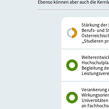
Ebenso können aber auch die Kernle
Stärkung der 
Berufs- und 
Österreichisc
„Studieren p
Weiterentwic
Hochschulpla
Begleitung de
Leistungsvere
Verankerung d
Wirkungsorien
Universitäte
an Fachhochs