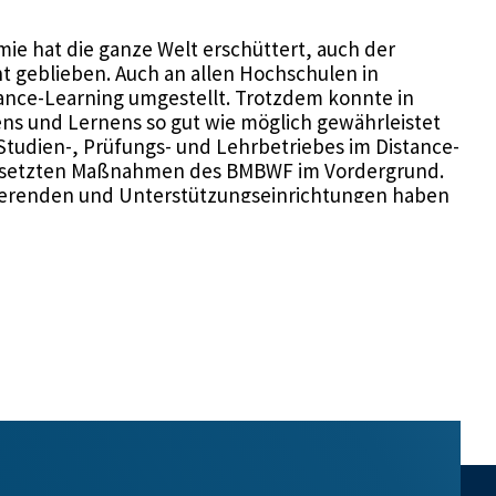
ie hat die ganze Welt erschüttert, auch der
t geblieben. Auch an allen Hochschulen in
ance-Learning umgestellt. Trotzdem konnte in
rens und Lernens so gut wie möglich gewährleistet
Studien-, Prüfungs- und Lehrbetriebes im Distance-
esetzten Maßnahmen des BMBWF im Vordergrund.
ierenden und Unterstützungseinrichtungen haben
hre gut gemeistert. Diese immense Leistung hat
und Reflexionsprozess angestoßen, der die
lten wird.
ennzahlenwerte des Wirkungsziels 1 sowie den
getebene lässt sich im Sinne einer
 eine überwiegende Zielerreichung vorliegt und wir
nd. Dies verdeutlicht, dass Abstimmungs- und
 Projekt Zukunft Hochschule, im
sentwicklungsplan oder in der
iert wurden/werden, unbedingt notwendig sind, um
ceneinsatz im Hochschulbereich zu gewährleisten.
ung wurde die Erhöhung der Studienabschlüsse in