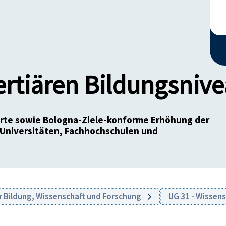
ertiären Bildungsniv
ierte sowie Bologna-Ziele-konforme Erhöhung der
 Universitäten, Fachhochschulen und
r Bildung, Wissenschaft und Forschung
UG 31 - Wissen