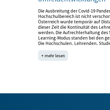
Die Ausbreitung der Covid-19 Pandem
Hochschulbereich ist nicht verschon
Österreich wurde temporär auf Dist
dieser Zeit die Kontinuität des Leh
werden. Die Aufrechterhaltung des 
Learning-Modus standen bei den g
Die Hochschulen, Lehrenden, Stud
diese plötzliche Umstellung der Le
einen vielschichtigen Innovations- 
+ mehr lesen
zukünftige Lehre nachhaltigen gesta
Mit Blick auf die Entwicklung der K
gesetzten Maßnahmen auf Globalbud
Gesamtbeurteilung feststellen, dass
auf einem guten Weg angekommen si
Koordinierungsprozesse, wie sie im
gesamtösterreichischen Universität
Universitätsfinanzierung NEU forc
einen besser koordinierten Ressour
Zur Sicherstellung der Zielerreich