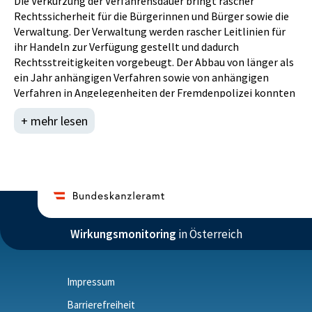
Die Verkürzung der Verfahrensdauer bringt rascher
Rechtssicherheit für die Bürgerinnen und Bürger sowie die
Verwaltung. Der Verwaltung werden rascher Leitlinien für
ihr Handeln zur Verfügung gestellt und dadurch
Rechtsstreitigkeiten vorgebeugt. Der Abbau von länger als
ein Jahr anhängigen Verfahren sowie von anhängigen
Verfahren in Angelegenheiten der Fremdenpolizei konnten
durch einen effizienten Personaleinsatz stetig
+ mehr lesen
vorangetrieben werden. Trotz des weiterhin hohen
Neuanfalles im Jahr 2022 konnte wieder eine leichte
Reduktion der länger als ein Jahr anhängigen Verfahren
erreicht werden.
SDG: Die Rechtsstaatlichkeit auf nationaler und
internationaler Ebene fördern und den gleichberechtigten
Zugang aller zur Justiz gewähren.
Wirkungsmonitoring
in Österreich
Impressum
Barrierefreiheit