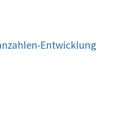
nnzahlen-Entwicklung
 Beurteilung vor. Die Beurteilung der Kennzahlen-
luierung vorgenommen werden.
ngsdokumentation
chulstufe in einer „geschlechtsuntypischen“
e SchülerInnen der 10. Schulstufe