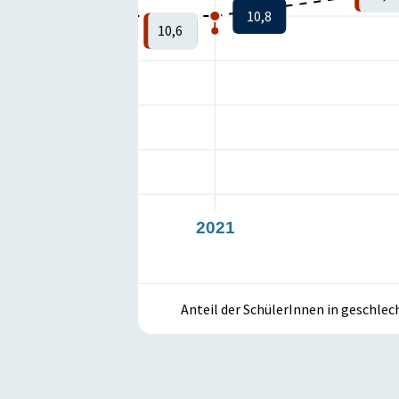
10,8
10,8
10,6
020
2021
Anteil der SchülerInnen in geschle