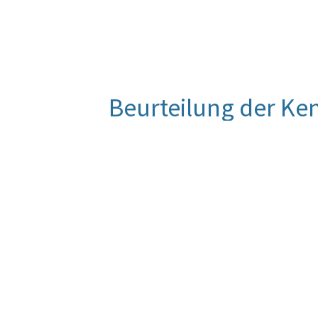
Beurteilung der Ke
Für diese Kennzahl liegt noch keine
Entwicklung wird im Zuge der Eva
Quelle
BMUKK, STATISTIK AUSTRIA, Bildu
Berechnungsmethode
Jene SchülerInnen, die in der 10. S
Schulform unterrichtet werden ÷ All