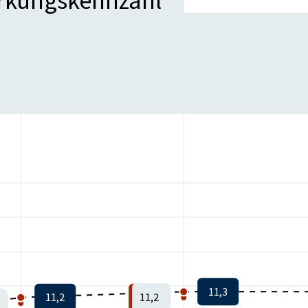
irkungskennzahl
11,3
11,2
11,2