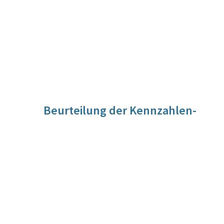
Beurteilung der Kennzahlen-
Entwicklung
Für diese Kennzahl liegt noch keine Beurteilung vor. Die
Beurteilung der Kennzahlen-Entwicklung wird im Zuge der
Evaluierung vorgenommen werden.
Quelle
BMUKK, STATISTIK AUSTRIA