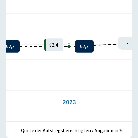
-
92,4
92,3
92,3
2
2023
Quote der Aufstiegsberechtigten / Angaben in %