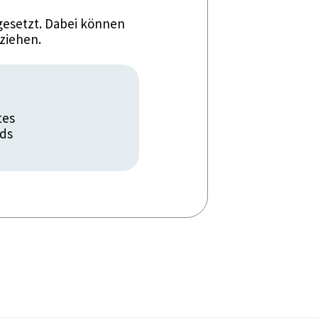
esetzt. Dabei können
ziehen.
tes
rds