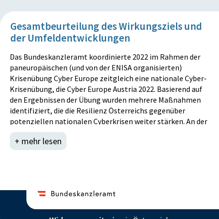
Gesamtbeurteilung des Wirkungsziels und
der Umfeldentwicklungen
Das Bundeskanzleramt koordinierte 2022 im Rahmen der
paneuropäischen (und von der ENISA organisierten)
Krisenübung Cyber Europe zeitgleich eine nationale Cyber-
Krisenübung, die Cyber Europe Austria 2022. Basierend auf
den Ergebnissen der Übung wurden mehrere Maßnahmen
identifiziert, die die Resilienz Österreichs gegenüber
potenziellen nationalen Cyberkrisen weiter stärken. An der
Übung nahmen insgesamt 12 Organisationen aktiv teil. Der
+ mehr lesen
Zielzustand von 14 teilnehmenden Einrichtungen wurde
knapp verfehlt, da insbesondere COVID-19-bedingte
Kapazitätsengpässe zu Absagen unter den ursprünglich
vorgesehenen Einrichtungen führten. Von der Organisation
und Durchführungsqualität her schätzt das
Bundeskanzleramt die Übung als Erfolg ein. Aus der
Kennzahl zur Maßnahme 4 des Globalbudgets 10.01 geht
hervor, dass die teilnehmenden Einrichtungen die Übung im