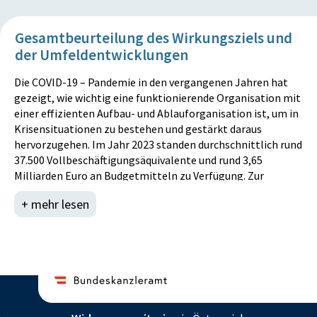
Gesamtbeurteilung des Wirkungsziels und
der Umfeldentwicklungen
Die COVID-19 – Pandemie in den vergangenen Jahren hat
gezeigt, wie wichtig eine funktionierende Organisation mit
einer effizienten Aufbau- und Ablauforganisation ist, um in
Krisensituationen zu bestehen und gestärkt daraus
hervorzugehen. Im Jahr 2023 standen durchschnittlich rund
37.500 Vollbeschäftigungsäquivalente und rund 3,65
Milliarden Euro an Budgetmitteln zu Verfügung. Zur
Gewährleistung der inneren Sicherheit erbringt das BMI
+ mehr lesen
grundlegende Leistungen für das Funktionieren einer
modernen Gesellschaft, wie zum Beispiel der 24/7-Betrieb
zentraler Register, internationaler und polizeilicher
Anwendungen, des Notrufs und des Digitalfunks für
Einsatzorganisationen wie Rettung und Feuerwehr. Das
zentrale Melderegister (ZMR) und das zentrale
Personenstandsregister (ZPR) waren zu 99,9 % verfügbar.
2023 wurden 6.554 Businesspartner des ZMR mit 2,94