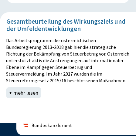
Gesamtbeurteilung des Wirkungsziels und
der Umfeldentwicklungen
Das Arbeitsprogramm der österreichischen
Bundesregierung 2013-2018 gab hier die strategische
Richtung der Bekämpfung von Steuerbetrug vor. Österreich
unterstützt aktiv die Anstrengungen auf internationaler
Ebene im Kampf gegen Steuerbetrug und
Steuervermeidung. Im Jahr 2017 wurden die im
Steuerreformgesetz 2015/16 beschlossenen Maßnahmen
fortgeführt.
+ mehr lesen
Die Finanzverwaltung konnte die vorgesehenen
Maßnahmen umsetzen und so das Wirkungsziel positiv
beeinflussen. Die Finanzverwaltung setzt in allen
Bereichen Maßnahmen, um zum einen das Aufkommen zu
sichern und zum anderen die Qualität der Leistungen für die
Kundinnen und Kunden aufrechtzuerhalten. Als moderne