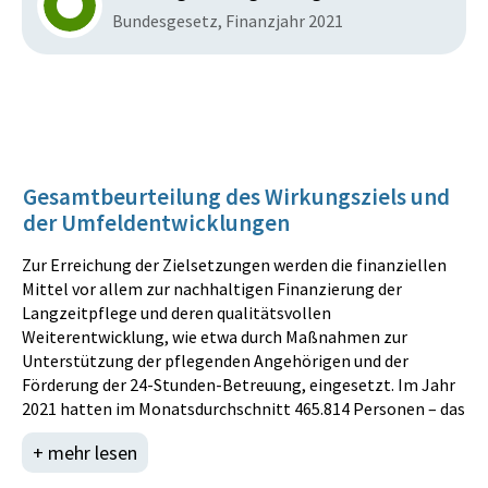
Bundesgesetz, Finanzjahr 2021
Gesamtbeurteilung des Wirkungsziels und
der Umfeldentwicklungen
Zur Erreichung der Zielsetzungen werden die finanziellen
Mittel vor allem zur nachhaltigen Finanzierung der
Langzeitpflege und deren qualitätsvollen
Weiterentwicklung, wie etwa durch Maßnahmen zur
Unterstützung der pflegenden Angehörigen und der
Förderung der 24-Stunden-Betreuung, eingesetzt. Im Jahr
2021 hatten im Monatsdurchschnitt 465.814 Personen – das
sind mehr als 5 % der österreichischen Bevölkerung – einen
+ mehr lesen
Anspruch auf Pflegegeld, 23.300 Personen haben im
Monatsdurchschnitt eine Förderung der 24-Stunden-