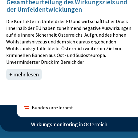
Gesamtbeurteilung des Wirkungsziels und
der Umfeldentwicklungen
Die Konflikte im Umfeld der EU und wirtschaftlicher Druck
innerhalb der EU haben zunehmend negative Auswirkungen
auf die innere Sicherheit Österreichs. Aufgrund des hohen
Wohlstandsniveaus und dem sich daraus ergebenden
Wohlstandsgefälle bleibt Österreich weiterhin Ziel von
kriminellen Banden aus Ost- und Südosteuropa.
Unverminderter Druck im Bereich der
Eigentumskriminalität, die wachsende Gefahr des
+ mehr lesen
politischen Extremismus in allen Formen sind weitere
deutliche Folgen dieser Entwicklungen. In der südlichen
Nachbarschaft der EU kommt es in Folge des „arabischen
Frühlings“ zu einem Erstarken des politischen Islams und
einer zunehmenden politischen Destabilisierung der
gesamten Region. „Foreign Fighters“ aus westlichen
Staaten beteiligen sich an terroristischen Gräueltaten und
werden nach ihrer Rückkehr zu Bedrohungen der inneren
Wirkungsmonitoring
in Österreich
Sicherheit ihrer Heimatstaaten. Auch in der östlichen
Nachbarschaft brechen überwunden geglaubte