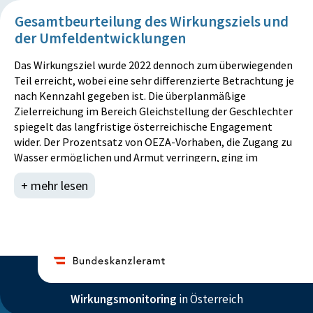
Gesamtbeurteilung des Wirkungsziels und
der Umfeldentwicklungen
Das Wirkungsziel wurde 2022 dennoch zum überwiegenden
Teil erreicht, wobei eine sehr differenzierte Betrachtung je
nach Kennzahl gegeben ist. Die überplanmäßige
Zielerreichung im Bereich Gleichstellung der Geschlechter
spiegelt das langfristige österreichische Engagement
wider. Der Prozentsatz von OEZA-Vorhaben, die Zugang zu
Wasser ermöglichen und Armut verringern, ging im
Vergleich zum Vorjahr leicht zurück, gehört aber zu den
+ mehr lesen
langfristigen strategischen Kernaufgaben der OEZA. Die
Sorge um eine weltweite Ernährungsunsicherheit durch
unterbrochene Getreidelieferungen aus der Ukraine legte
kurzfristig den Fokus auf humanitäre Sofortmaßnahmen
zu Lasten von Projekten zum Erhalt der Umwelt. Im
Rahmen des Hilfsfonds für Katastrophenfälle im Ausland
wurden 2022 über 59 Mio. Euro zur Bewältigung der
humanitären Krise in der Ukraine und den Nachbarländern
Wirkungsmonitoring
in Österreich
zur Verfügung gestellt und über multilaterale