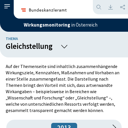
Wirkungsmonitoring
in Österreich
THEMA
Gleichstellung
Arbeit, Soziales und Pensionen
Auf der Themenseite sind inhaltlich zusammenhängende
Wirkungsziele, Kennzahlen, Maßnahmen und Vorhaben an
Bildung
einer Stelle zusammengefasst. Die Darstellung nach
Themen bringt den Vorteil mit sich, dass artverwandte
Energie, Infrastruktur und Mobilität
Wirkangaben – beispielsweise in Bereichen wie
„Wissenschaft und Forschung“ oder „Gleichstellung“ –,
Familie, Kinder und Jugend
welche von unterschiedlichen Ressorts verfolgt werden,
gesammelt transparent gemacht werden können.
Gesundheit
2013
Information, Beratung, Services