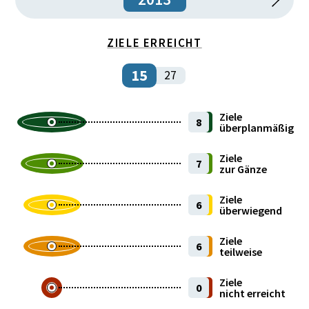
Institutionen und öffentlicher Sektor
ZIELE ERREICHT
Internationales
15
27
Kultur und Sport
Ziele
8
Öffentliche Finanzen
überplanmäßig
Ziele
Recht und Sicherheit
7
zur Gänze
Umwelt und Lebensraum
Ziele
6
überwiegend
Wirtschaft und Unternehmen
Ziele
6
teilweise
Wissenschaft und Forschung
Ziele
0
nicht erreicht