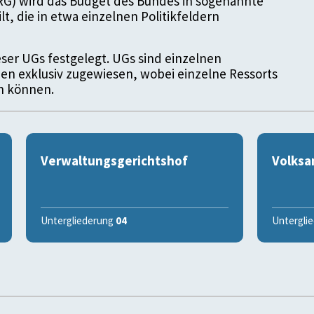
G) wird das Budget des Bundes in sogenannte
t, die in etwa einzelnen Politikfeldern
ser UGs festgelegt. UGs sind einzelnen
n exklusiv zugewiesen, wobei einzelne Ressorts
n können.
Verwaltungsgerichtshof
Volksa
Untergliederung
04
Untergli