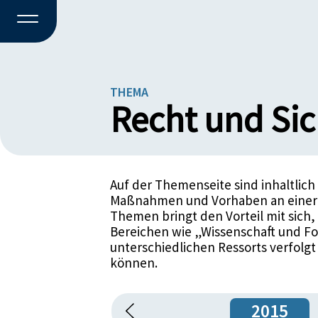
THEMA
Recht und Sic
Arbeit, Soziales und Pensi
Auf der Themenseite sind inhaltli
Bildung
Maßnahmen und Vorhaben an einer S
Themen bringt den Vorteil mit sich,
Energie, Infrastruktur und M
Bereichen wie „Wissenschaft und Fo
unterschiedlichen Ressorts verfol
können.
Familie, Kinder und Jugend
Gesundheit
2015