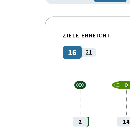
Gleichstellung
Information, Beratung, Serv
Institutionen und öffentlic
ZIELE ERREICHT
Internationales
16
21
Kultur und Sport
Öffentliche Finanzen
Umwelt und Lebensraum
Wirtschaft und Unternehm
Wissenschaft und Forschun
2
14