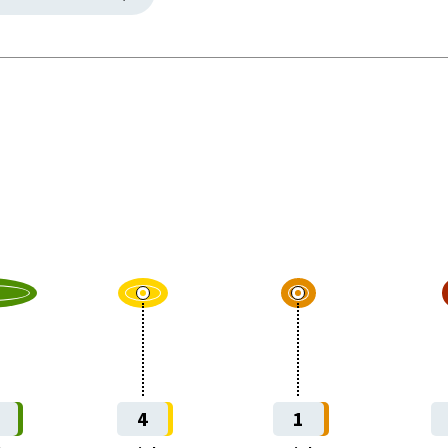
ices
her Sektor
en
g
4
1