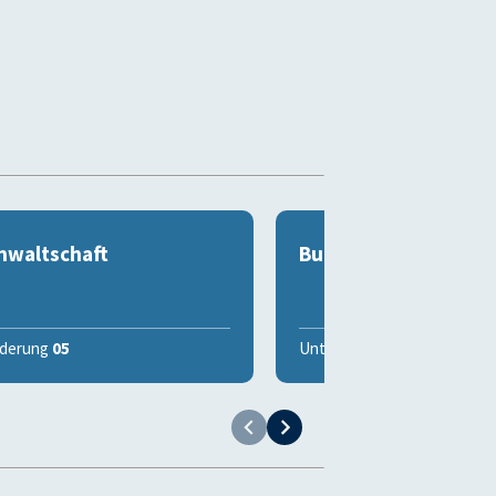
nwaltschaft
Bundeskanzleramt
ederung
05
Untergliederung
10